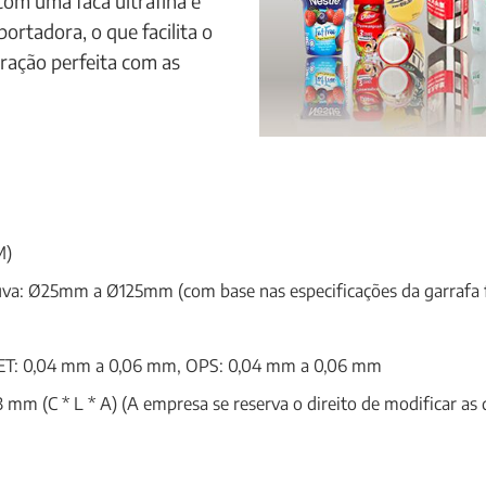
 com uma faca ultrafina e
ortadora, o que facilita o
gração perfeita com as
M)
uva: Ø25mm a Ø125mm (com base nas especificações da garrafa fo
PET: 0,04 mm a 0,06 mm, OPS: 0,04 mm a 0,06 mm
m (C * L * A) (A empresa se reserva o direito de modificar as