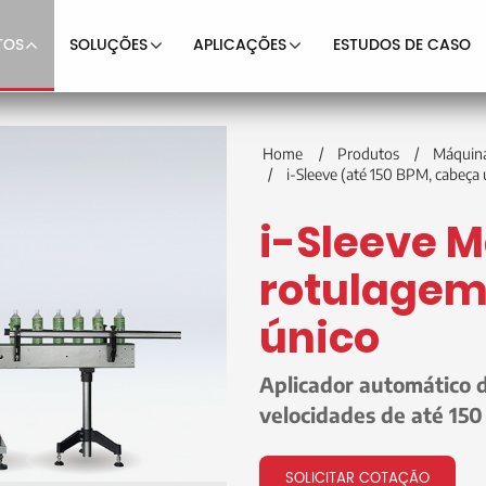
TOS
SOLUÇÕES
APLICAÇÕES
ESTUDOS DE CASO
Home
Produtos
Máquina
i-Sleeve (até 150 BPM, cabeça 
i-Sleeve 
rotulagem
único
Aplicador automático 
velocidades de até 15
SOLICITAR COTAÇÃO