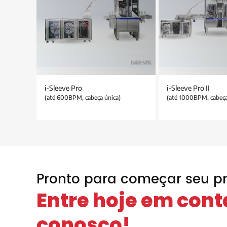
i-Sleeve Pro
i-Sleeve Pro II
(até 600BPM, cabeça única)
(até 1000BPM, cabeça
Pronto para começar seu pr
Entre hoje em cont
conosco!