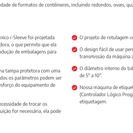
dade de formatos de contêineres, incluindo redondos, ovais, qu
ico i-Sleeve foi projetada
O projeto de rotulagem c
ora, o que permite que ela
O design fácil de usar pe
rodução de embalagens para
transmissão da máquina a
O diâmetro interno do tub
uma tampa protetora com uma
de 5" a 10".
 todos os parâmetros podem ser
 esforço do equipamento de
Nossa máquina de etiquet
(Controlador Lógico Prog
etiquetagem.
ecessidade de trocar os
tuição for necessária, ela pode