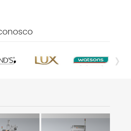
conosco
›