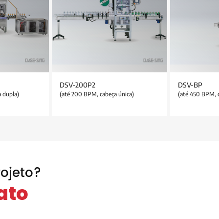
DSV-200P2
DSV-BP
 dupla)
(até 200 BPM, cabeça única)
(até 450 BPM, c
ojeto?
ato