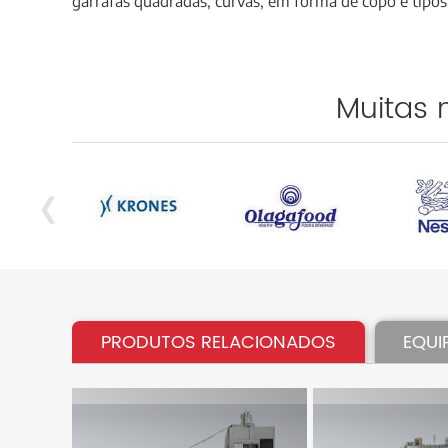
garrafas quadradas, curvas, em forma de copo e tipos
Muitas 
‹
PRODUTOS RELACIONADOS
EQUI