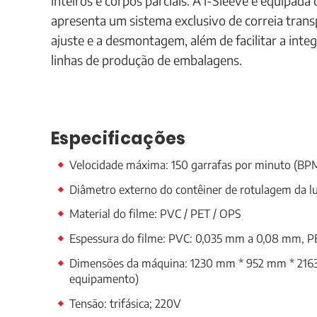
inteiros e corpos parciais. A i-Sleeve é equipada
apresenta um sistema exclusivo de correia transp
ajuste e a desmontagem, além de facilitar a inte
linhas de produção de embalagens.
Especificações
Velocidade máxima: 150 garrafas por minuto (BP
Diâmetro externo do contêiner de rotulagem da l
Material do filme: PVC / PET / OPS
Espessura do filme: PVC: 0,035 mm a 0,08 mm, 
Dimensões da máquina: 1230 mm * 952 mm * 2163 m
equipamento)
Tensão: trifásica; 220V