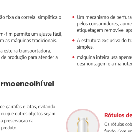
o fixa da correia, simplifica o
Um mecanismo de perfuraçã
pelos consumidores, aume
etiquetagem removível ap
-fim permite um ajuste fácil,
m as máquinas tradicionais.
A estrutura exclusiva do t
simples.
 esteira transportadora,
s de produção para atender a
máquina inteira usa apenas 
desmontagem e a manute
termoencolhível
de garrafas e latas, evitando
o ou que outros objetos sejam
Rótulos de
 a preservação da
Os rótulos cob
 produto.
fundo. Comum