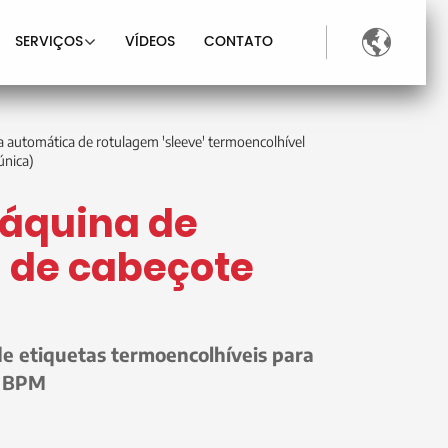

SERVIÇOS
VÍDEOS
CONTATO
 automática de rotulagem 'sleeve' termoencolhível
única)
Máquina de
 de cabeçote
de etiquetas termoencolhíveis para
0 BPM