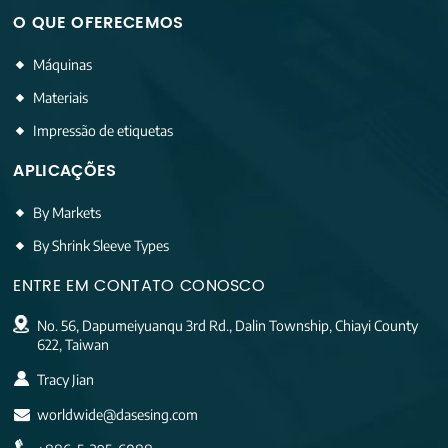
O QUE OFERECEMOS
Máquinas
Materiais
Impressão de etiquetas
APLICAÇÕES
By Markets
By Shrink Sleeve Types
ENTRE EM CONTATO CONOSCO
No. 56, Dapumeiyuanqu 3rd Rd., Dalin Township, Chiayi County
622, Taiwan
Tracy Jian
worldwide@dasesing.com