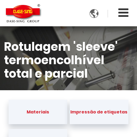

Rotulagem 'sleeve'
termoencolhível
total e parcial
Materiais
Impressão de etiquetas