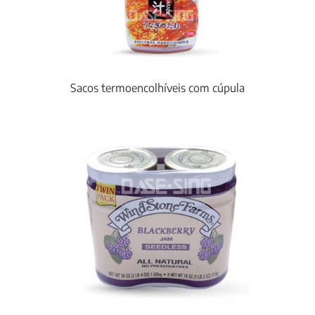
Sacos termoencolhíveis com cúpula