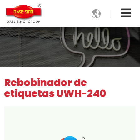

Rebobinador de
etiquetas UWH-240